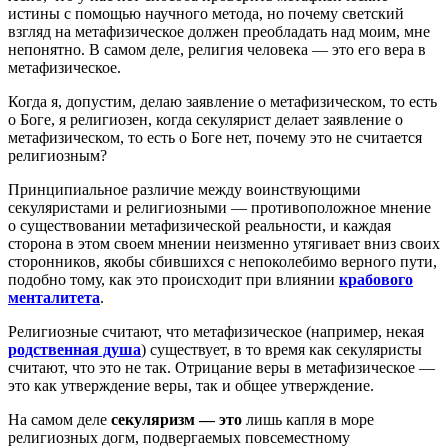
истины с помощью научного метода, но почему светский
взгляд на метафизическое должен преобладать над моим, мне
непонятно. В самом деле, религия человека — это его вера в
метафизическое.
Когда я, допустим, делаю заявление о метафизическом, то есть
о Боге, я религиозен, когда секулярист делает заявление о
метафизическом, то есть о Боге нет, почему это не считается
религиозным?
Принципиальное различие между воинствующими
секуляристами и религиозными — противоположное мнение
о существовании метафизической реальности, и каждая
сторона в этом своем мнении неизменно утягивает вниз своих
сторонников, якобы сбившихся с непоколебимо верного пути,
подобно тому, как это происходит при влиянии
крабового
менталитета
.
Религиозные считают, что метафизическое (например, некая
родственная душа
) существует, в то время как секуляристы
считают, что это не так. Отрицание веры в метафизическое —
это как утверждение веры, так и общее утверждение.
На самом деле
секуляризм — это
лишь капля в море
религиозных догм, подвергаемых повсеместному