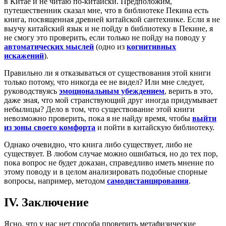
в Китае и не читаю по-китайски. Предположим,
путешественник сказал мне, что в библиотеке Пекина есть
книга, посвященная древней китайской сантехнике. Если я не
выучу китайский язык и не пойду в библиотеку в Пекине, я
не смогу это проверить, если только не пойду на поводу у
автоматических мыслей
(одно из
когнитивных
искажений
).
Правильно ли я отказываться от существования этой книги
только потому, что никогда ее не видел? Или мне следует,
руководствуясь
эмоциональным убеждением
, верить в это,
даже зная, что мой странствующий друг иногда придумывает
небылицы? Дело в том, что существование этой книги
невозможно проверить, пока я не найду время, чтобы
выйти
из зоны своего комфорта
и пойти в китайскую библиотеку.
Однако очевидно, что книга либо существует, либо не
существует. В любом случае можно ошибаться, но до тех пор,
пока вопрос не будет доказан, справедливо иметь мнение по
этому поводу и в целом анализировать подобные спорные
вопросы, например, методом
самодистанцирования
.
IV. Заключение
Ясно, что у нас нет способа проверить метафизические