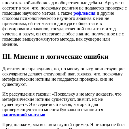
вносить какой-либо вклад в общественные дебаты. Аргумент
состоит в том, что, поскольку религия не поддается проверке с
помощью научного метода, а также
рефлексия
и другие
способы психологического научного анализа к ней не
применимы, ей нет места в дискурсе общества и в
формировании законов, государственной политики и т. д.
чувства и разум, он отвергает любое знание, полученное не с
помощью вышеупомянутого метода, как суеверие или
мнение.
III. Мнение и логические ошибки
Достаточно справедливо, но, по моему опыту, воинствующие
секуляристы делают следующий шаг, заявляя, что, поскольку
метафизические истины не поддаются проверке, они не
существуют.
Их рассуждения таковы: «Поскольку я не могу доказать, что
метафизические истины существуют, значит, их не
существует». Это серьезный вызов, который для
приверженцев этого мнения буквально становится
навязчивой мыслью
.
Предположим, мы возьмем глупый пример. Я никогда не был