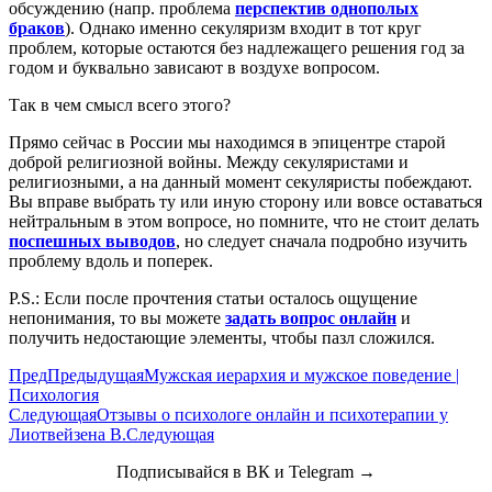
обсуждению (напр. проблема
перспектив однополых
браков
). Однако именно секуляризм входит в тот круг
проблем, которые остаются без надлежащего решения год за
годом и буквально зависают в воздухе вопросом.
Так в чем смысл всего этого?
Прямо сейчас в России мы находимся в эпицентре старой
доброй религиозной войны. Между секуляристами и
религиозными, а на данный момент секуляристы побеждают.
Вы вправе выбрать ту или иную сторону или вовсе оставаться
нейтральным в этом вопросе, но помните, что не стоит делать
поспешных выводов
, но следует сначала подробно изучить
проблему вдоль и поперек.
P.S.: Если после прочтения статьи осталось ощущение
непонимания, то вы можете
задать вопрос онлайн
и
получить недостающие элементы, чтобы пазл сложился.
Пред
Предыдущая
Мужская иерархия и мужское поведение |
Психология
Следующая
Отзывы о психологе онлайн и психотерапии у
Лиотвейзена В.
Следующая
Подписывайся в ВК и Telegram →