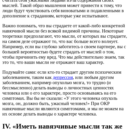
считать себя ужасными людьми из-за содержания своих
мыслей. Такой образ мышления может привести к тому, что
люди будут чувствовать себя виноватыми и подавленными в
дополнение к страданиям, которые уже испытывают.
Важно понимать, что вы страдаете от какой-либо конкретной
навязчивой мысли без всякой видимой причины. Некоторые
теоретики предполагают, что мысли, от которых вы страдаете,
на самом деле отражают то, что вас больше всего волнует.
Например, если вы глубоко заботитесь о своем партнере, вы с
большей вероятностью будете страдать от мыслей о том,
чтобы причинить ему вред. Что мы действительно знаем, так
это то, что ваши мысли не отражают ваш характер.
Подумайте сами: если кто-то страдает другим психическим
заболеванием, таким как
депрессия
, или любым другим
заболеванием, например опухолью мозга, то трудно (и
бессмысленно) делать выводы о личностных ценностях
человека или о его характере, просто основываясь на его
симптомах. Вы бы не сказали: «У этого человека опухоль
мозга, он, должно быть, ужасный человек!» При ОКР
навязчивые мысли являются симптомами, и мы не можем на
их основе делать выводы о характере человека.
IV. «Иметь навязчивые мысли так же