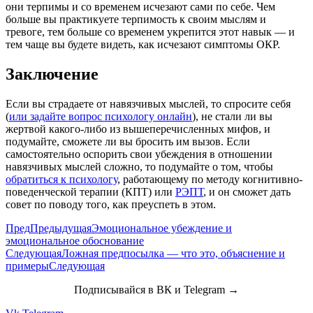
они терпимы и со временем исчезают сами по себе. Чем
больше вы практикуете терпимость к своим мыслям и
тревоге, тем больше со временем укрепится этот навык — и
тем чаще вы будете видеть, как исчезают симптомы ОКР.
Заключение
Если вы страдаете от навязчивых мыслей, то спросите себя
(
или задайте вопрос психологу онлайн
), не стали ли вы
жертвой какого-либо из вышеперечисленных мифов, и
подумайте, сможете ли вы бросить им вызов. Если
самостоятельно оспорить свои убеждения в отношении
навязчивых мыслей сложно, то подумайте о том, чтобы
обратиться к психологу
, работающему по методу когнитивно-
поведенческой терапии (КПТ) или
РЭПТ
, и он сможет дать
совет по поводу того, как преуспеть в этом.
Пред
Предыдущая
Эмоциональное убеждение и
эмоциональное обоснование
Следующая
Ложная предпосылка — что это, объяснение и
примеры
Следующая
Подписывайся в ВК и Telegram →