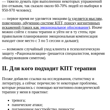
— тяжело думать при выполнении некоторых упражнений
(по отзывам, так сказало около 60-70% людей из выборки в
950-970 человек);
— первое время не уделяется эмоциям (
а уделяется мыслям,
поведению, обучению системе КПТ, поиску когнитивных
искажений (таких как
эмоциональное обоснование
)
. Иначе
можно сойти с плана терапии и уйти не в ту степь; при
правильном планировании эмоциональная компенсация
находит свое место с 3 по 5 сессии и дальше);
— возможен случайный уход клиента в психологическую
защиту «Рационализация» (решается
специалистом,
вовремя
обнаружившим симптом).
II. Для кого подходит КПТ терапия
Позже добавлю ссылки на исследования, статистику и
литературу, а сейчас перечислю те некоторые проблемы,
которые решались с помощью когнитивно-поведенческой
терапии у меня в практике:
тревога;
панические атаки;
пограничное расстройство личности;