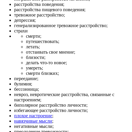
расстройства поведения;
расстройства пищевого поведения;
тревожное расстройство;
депрессия;
генерализированное тревожное расстройство;
страхи
смерти;
путешествовать;
летать;
отстаивать свое мнение;
близости;
делать что-то новое;
умереть;
смерти близких;
переедание;
булимия;
бессонница;
невроз, невротические расстройства, связанные с
настроением;
биполярное расстройство личности;
избегающее расстройство личности;
плохое настроение
;
навязчивые мысли
;
негативные мысли;
преодоление тревожности;