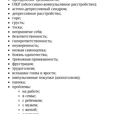
ОКР (обсессивно-компульсивное расстройство);
астено-депрессивный синдром;
депрессивное расстройство;
горе;
грусть;
тоска;
непринятие себя;
безответственность;
гиперответственность;
неуверенность;
низкая самооценка;
боязнь одиночества;
тревожная привязанность;
фрустрация;
трудоголизм;
вспышки гнева и ярости;
импульсивные покупки (шопоголизм);
паника;
проблемы:
на работе;
в семье;
с ребенком;
с мужем;
с женой;