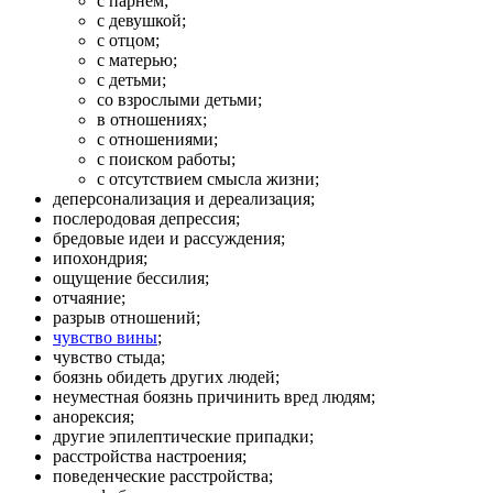
с парнем;
с девушкой;
с отцом;
с матерью;
с детьми;
со взрослыми детьми;
в отношениях;
с отношениями;
с поиском работы;
с отсутствием смысла жизни;
деперсонализация и дереализация;
послеродовая депрессия;
бредовые идеи и рассуждения;
ипохондрия;
ощущение бессилия;
отчаяние;
разрыв отношений;
чувство вины
;
чувство стыда;
боязнь обидеть других людей;
неуместная боязнь причинить вред людям;
анорексия;
другие эпилептические припадки;
расстройства настроения;
поведенческие расстройства;