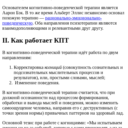
Основателем когнитивно-поведенческой терапии является
Аарон Бэк. В то же время Альберт Эллис независимо основал
похожую терапию —
рационально-эмоционально-
поведенческую
. Оба направления психотерапии являются
взаимодополняющими и релевантными друг другу.
II. Как работает КПТ
В когнитивно-поведенческой терапии идёт работа по двум
направлениям:
Корректировка
когниций
(совокупность сознательных и
подсознательных мыслительных процессов и
результатов), или, простыми словами, мыслей;
Изменение поведения.
В когнитивно-поведенческой терапии считается, что при
должной осознанности над процессом формирования,
обработки и вывода мыслей и поведения, можно изменить
самоощущение человека, направив его с деструктивных (с
точки зрения нормы) привычных паттернов на здоровый лад.
Основной тезис при работе с когнициями: «Мы испытываем
эмоции не из-за событий, которые с нами происходят, а из-за