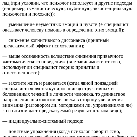
лад (при условии, что психолог использует и другие подходы
(например, гуманистическую, глубинную, экзистенциальную
психологии и похожие));
— уменьшение неуместных эмоций и чувств (+ специалист
оказывает
человеку
помощь в определении этих эмоций);
— снижение когнитивного диссонанса (приятный
предсказуемый эффект психотерапии);
— выше осознанность вследствие снижения привычного
«автоматического поведения» (вне зависимости от того,
использует ли специалист теорию принятия и
ответственности);
— захотите жить и радоваться (когда явной подзадачей
специалиста является купирование деструктивных и
болезненных течений в личности человека, то деликатное
направление психологом человека в сторону увеличения
внимания (разговором ли, методиками ли, упражнениями ли)
к его жизни даёт предсказуемый результат в таком виде);
— индивидуально-системный подход;
— понятные упражнения (когда психолог говорит ясно,
понятно и слушает обратную связь от клиента, то и работа над