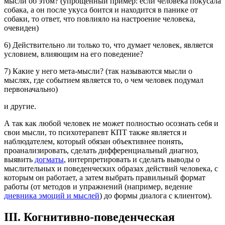
мысли об этом? (упрощенный пример: если человека покусала
собака, а он после укуса боится и находится в панике от
собаки, то ответ, что повлияло на настроение человека,
очевиден)
6) Действительно ли только то, что думает человек, является
условием, влияющим на его поведение?
7) Какие у него мета-мысли? (так называются мысли о
мыслях, где событием является то, о чем человек подумал
первоначально)
и другие.
А так как любой человек не может полностью осознать себя и
свои мысли, то психотерапевт КПТ также является и
наблюдателем, который обязан объективнее понять,
проанализировать, сделать дифференциальный диагноз,
выявить
догматы
, интерпретировать и сделать выводы о
мыслительных и поведенческих образах действий человека, с
которым он работает, а затем выбрать правильный формат
работы (от методов и упражнений (например, ведение
дневника эмоций и мыслей
) до формы диалога с клиентом).
III. Когнитивно-поведенческая