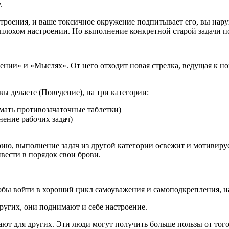
.
троения, и ваше токсичное окружение подпитывает его, вы наруш
ы в плохом настроении. Но выполнение конкретной старой задачи 
ении» и «Мыслях». От него отходит новая стрелка, ведущая к н
ы делаете (Поведение), на три категории:
имать противозачаточные таблетки)
нение рабочих задач)
ию, выполнение задач из другой категории освежит и мотивиру
ивести в порядок свои брови.
тобы войти в хороший цикл самоуважения и самоподкрепления, н
ругих, они поднимают и себе настроение.
т для других. Эти люди могут получить больше пользы от того, 