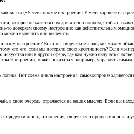
аково это («У меня плохое настроение! У меня хорошее настро
нии, которое не кажется нам достаточно плохим, чтобы называт
нь-то доверяем своему настроению как действительным эмоцион
что можно вылечить или вылечить.
 в плохом настроении? Если мы творческие люди, мы можем объяс
потому что что, если мы потеряли свою креативность? Если мы 
 искусства или в другой сфере, где вам нужно излучать счастье
лохом Настроении, может показаться например, управлять самы
ть логика. Вот схема цикла настроения, самовоспроизводящегося
рый, в свою очередь, отражается на ваших мыслях. Если вы наход
вье, продуктивность, отношения, творческую продуктивность и 