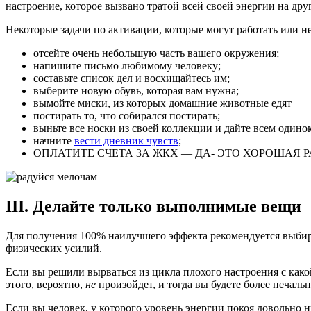
настроение, которое вызвано тратой всей своей энергии на др
Некоторые задачи по активации, которые могут работать или не 
отсейте очень небольшую часть вашего окружения;
напишите письмо любимому человеку;
составьте список дел и восхищайтесь им;
выберите новую обувь, которая вам нужна;
вымойте миски, из которых домашние животные едят
постирать то, что собирался постирать;
выньте все носки из своей коллекции и дайте всем одино
начните
вести дневник чувств
;
ОПЛАТИТЕ СЧЕТА ЗА ЖКХ — ДА- ЭТО ХОРОШАЯ Р
III. Делайте только выполнимые вещи
Для получения 100% наилучшего эффекта рекомендуется выбира
физических усилий.
Если вы решили вырваться из цикла плохого настроения с како
этого, вероятно,
не
произойдет, и тогда вы будете более печаль
Если вы человек, у которого уровень энергии покоя довольн