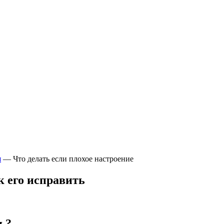
я
—
Что делать если плохое настроение
к его исправить
ть?