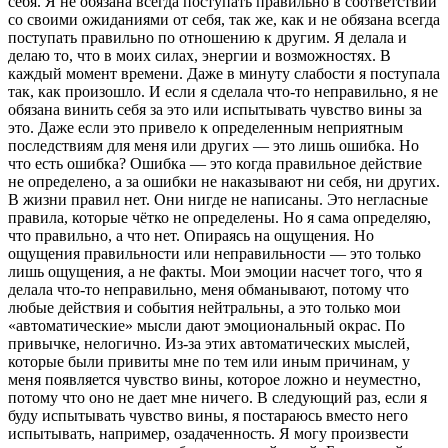
себя. Я не обязана всегда поступать правильно в соответствии
со своими ожиданиями от себя, так же, как и не обязана всегда
поступать правильно по отношению к другим. Я делала и
делаю то, что в моих силах, энергии и возможностях. В
каждый момент времени. Даже в минуту слабости я поступала
так, как произошло. И если я сделала что-то неправильно, я не
обязана винить себя за это или испытывать чувство вины за
это. Даже если это привело к определенным неприятным
последствиям для меня или других — это лишь ошибка. Но
что есть ошибка? Ошибка — это когда правильное действие
не определено, а за ошибки не наказывают ни себя, ни других.
В жизни правил нет. Они нигде не написаны. Это негласные
правила, которые чётко не определены. Но я сама определяю,
что правильно, а что нет. Опираясь на ощущения. Но
ощущения правильности или неправильности
—
это только
лишь ощущения, а не факты. Мои эмоции насчет того, что я
делала что-то неправильно, меня обманывают, потому что
любые действия и события нейтральны, а это только мои
«автоматические»
мысли
дают эмоциональный окрас. По
привычке, нелогично. Из-за этих автоматических мыслей,
которые были привиты мне по тем или иным причинам, у
меня появляется чувство вины, которое ложно и неуместно,
потому что оно не дает мне ничего. В следующий раз, если я
буду испытывать чувство вины, я постараюсь вместо него
испытывать, например, озадаченность. Я могу произвести