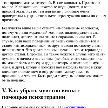
этот процесс автоматический. Вы не виноваты. Просто так
вышло.
К сожалению, некоторые люди (может, и ваши
предки) оказались по тем или иным причинам очень
привержены к управлению вами через чувство вины по своим
причинам.
Без чувства вины вы не станете «аморальным» человеком,
потому что ваш моральный комплекс индивидуален и сам
подскажет, делаете ли вы что-то неправильно или нет. В
случае, если ваше поведение ну очень сильно изменится и
станет «антисоциальным», то другие люди по-своему с вами
не согласятся. Что делать в таком случае — это материал для
другой статьи. Впрочем, вы также можете в случае чего найти
духовного личного наставника (не обязательно священника,
им может быть и сосед, и дед, и слесарь, и психолог, и муж, и
жена, и друг), который поможет вам находить баланс между
внешним поведением и внутренним, между тем, что
правильно, а что нет. Быть рядом с мудрым человеком может
быть полезно.
V. Как убрать чувство вины с
помощью психотерапии
Напомню основные положения КПТ (
когнитивно-