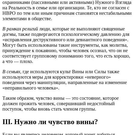
охранниками (пассивными или активными) Нужного Взгляда
на Реальность в семье или организации. Те, кто не согласен с
НВРО по тем или иным причинам становятся нестабильными
элементами в обществе.
В рамках религий
люди, которые не выполняют священные
догмы, также подвергаются психологическому давлению для
«исправления деструктивного или девиантного поведения».
Могут быть использованы такие инструменты, как молитва,
принуждение к покаянию, чтобы человек осознал, что он не
соответствует групповому пониманию того, что есть хорошо,
а что
—
плохо.
В семьях
, где используются культ Вины или Силы также
используются меры для корректировки «неверного»
поведения через манипуляции, направленные на изменение
«неправильного человека».
Таким образом, чувство вины — это состояние, которое
должен прожить человек, совершивший недостойный
поступок, чтобы вновь стать членом группы.
III. Нужно ли чувство вины?
Если вы являетесь человеком, который хочет добиться