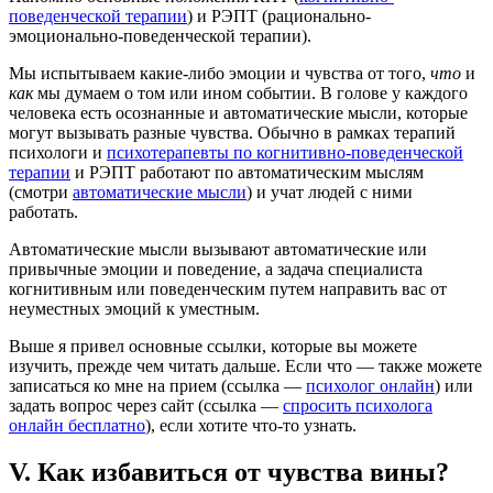
поведенческой терапии
) и РЭПТ (рационально-
эмоционально-поведенческой терапии).
Мы испытываем какие-либо эмоции и чувства от того,
что
и
как
мы думаем о том или ином событии. В голове у каждого
человека есть осознанные и автоматические мысли, которые
могут вызывать разные чувства. Обычно в рамках терапий
психологи и
психотерапевты по когнитивно-поведенческой
терапии
и РЭПТ работают по автоматическим мыслям
(смотри
автоматические мысли
) и учат людей с ними
работать.
Автоматические мысли вызывают автоматические или
привычные эмоции и поведение, а задача специалиста
когнитивным или поведенческим путем направить
вас
от
неуместных эмоций к уместным.
Выше я привел основные ссылки, которые вы можете
изучить, прежде чем читать дальше. Если что — также можете
записаться ко мне на прием (ссылка —
психолог онлайн
) или
задать вопрос через сайт (ссылка —
спросить психолога
онлайн бесплатно
), если хотите что-то узнать.
V. Как избавиться от чувства вины?