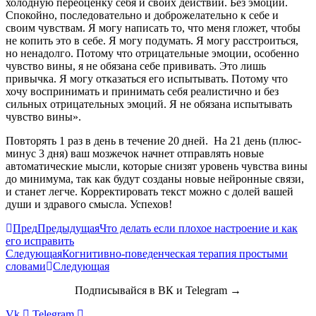
холодную переоценку себя и своих действий. Без эмоций.
Спокойно, последовательно и доброжелательно к себе и
своим чувствам. Я могу написать то, что меня гложет, чтобы
не копить это в себе. Я могу подумать. Я могу расстроиться,
но ненадолго. Потому что отрицательные эмоции, особенно
чувство вины, я не обязана себе прививать. Это лишь
привычка. Я могу отказаться его испытывать. Потому что
хочу воспринимать и принимать себя реалистично и без
сильных отрицательных эмоций. Я не обязана испытывать
чувство вины».
Повторять 1 раз в день в течение 20 дней. На 21 день (плюс-
минус 3 дня) ваш мозжечок начнет отправлять новые
автоматические мысли, которые снизят уровень чувства вины
до минимума, так как будут созданы новые нейронные связи,
и станет легче. Корректировать текст можно с долей вашей
души и здравого смысла. Успехов!
Пред
Предыдущая
Что делать если плохое настроение и как
его исправить
Следующая
Когнитивно-поведенческая терапия простыми
словами
Следующая
Подписывайся в ВК и Telegram →
Vk
Telegram