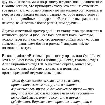
другими животными и по-разному отдают свое предпочтение.
В конце концов, это приводит к тому, что свиньи отменяют
все правила, с которыми животные изначально согласились, и
вместо этого вводят единое правило, которое иллюстрирует
концепцию двойных стандартов: «Все животные равны, но
некоторые животные более равны, чем другие».
Другой известный пример двойных стандартов проявляется в
латинской фразе «Quod licet Jovi, non licet bovi», которую
можно перевести как «То, что дозволено Юпитеру (который
является правителем богов в римской мифологии), не
позволено скоту».
В своей работе «Вызовы верховенству права, или Quod Licet
Jovi Non Licet Bovi» (2006) Дэнни Дж. Боггс, главный судья
Апелляционного суда США шестого округа, описал эту
концепцию как двойные стандарты в политике,
противоречащий верховенству права:
«Эта фраза всегда казалась мне символом,
противоположным тому, что я считаю
верховенством права. А верховенство права — это
то, что я понимаю и на основе чего могу судить —
по крайней мере, именно поэтому я занялся
судейством. Верховенство права означает, что в