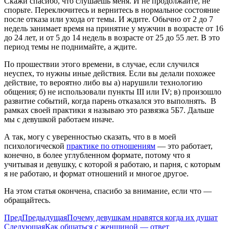
Скажи спасибо, что слушаешь меня. И не продолжайте, не
спорьте. Переключитесь и вернитесь в нормальное состояние
после отказа или ухода от темы. И ждите. Обычно от 2 до 7
недель занимает время на принятие у мужчин в возрасте от 16
до 24 лет, и от 5 до 14 недель в возрасте от 25 до 55 лет. В это
период темы не поднимайте, а ждите.
По прошествии этого времени, в случае, если случился
неуспех, то нужны иные действия. Если вы делали похожее
действие, то вероятно либо вы а) нарушили технологию
общения; б) не использовали пункты III или IV; в) произошло
развитие событий, когда парень отказался это выполнять. В
рамках своей практики я называю это развязка 5Б7. Дальше
мы с девушкой работаем иначе.
А так, могу с уверенностью сказать, что в в моей
психологической
практике по отношениям
— это работает,
конечно, в более углубленном формате, потому что я
учитывая и девушку, с которой я работаю, и парня, с которым
я не работаю, и формат отношений и многое другое.
На этом статья окончена, спасибо за внимание, если что —
обращайтесь.
Пред
Предыдущая
Почему девушкам нравятся когда их душат
Следующая
Как общаться с женщиной — ответ