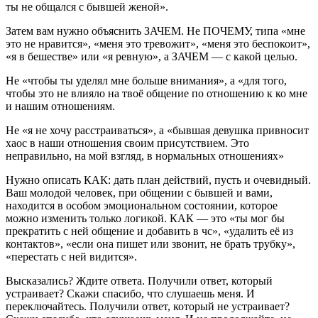
ты не общался с бывшей женой».
Затем вам нужно объяснить ЗАЧЕМ. Не ПОЧЕМУ, типа «мне
это не нравится», «меня это тревожит», «меня это беспокоит»,
«я в бешестве» или «я ревную», а ЗАЧЕМ — с какой целью.
Не «чтобы ты уделял мне больше внимания», а «для того,
чтобы это не влияло на твоё общение по отношению к ко мне
и нашим отношениям.
Не «я не хочу расстраиваться», а «бывшая девушка привносит
хаос в наши отношения своим присутствием. Это
неправильно, на мой взгляд, в нормальных отношениях»
Нужно описать КАК: дать план действий, пусть и очевидный.
Ваш молодой человек, при общении с бывшей и вами,
находится в особом эмоциональном состоянии, которое
можно изменить только логикой. КАК — это «ты мог бы
прекратить с ней общение и добавить в чс», «удалить её из
контактов», «если она пишет или звонит, не брать трубку»,
«перестать с ней видится».
Высказались? Ждите ответа. Получили ответ, который
устраивает? Скажи спасибо, что слушаешь меня. И
переключайтесь. Получили ответ, который не устраивает?