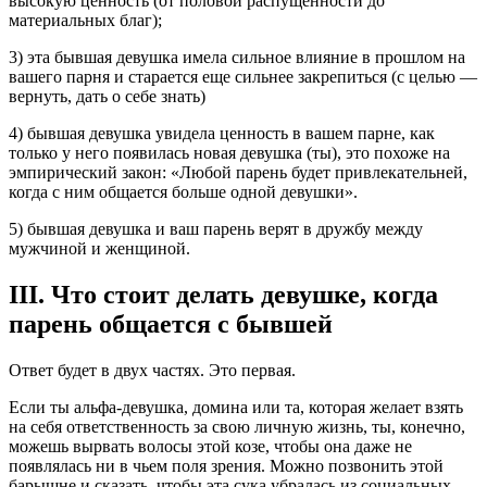
высокую ценность (от половой распущенности до
материальных благ);
3) эта бывшая девушка имела сильное влияние в прошлом на
вашего парня и старается еще сильнее закрепиться (с целью —
вернуть, дать о себе знать)
4) бывшая девушка увидела ценность в вашем парне, как
только у него появилась новая девушка (ты), это похоже на
эмпирический закон: «Любой парень будет привлекательней,
когда с ним общается больше одной девушки».
5) бывшая девушка и ваш парень верят в дружбу между
мужчиной и женщиной.
III. Что стоит делать девушке, когда
парень общается с бывшей
Ответ будет в двух частях. Это первая.
Если ты альфа-девушка, домина или та, которая желает взять
на себя ответственность за свою личную жизнь, ты, конечно,
можешь вырвать волосы этой козе, чтобы она даже не
появлялась ни в чьем поля зрения. Можно позвонить этой
барышне и сказать, чтобы эта сука убралась из социальных