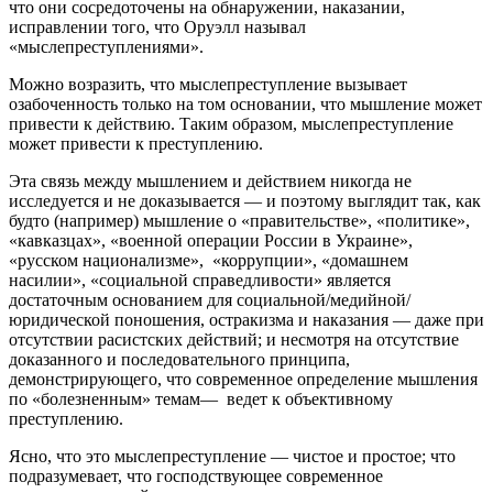
что они сосредоточены на обнаружении, наказании,
исправлении того, что Оруэлл называл
«мыслепреступлениями».
Можно возразить, что мыслепреступление вызывает
озабоченность только на том основании, что мышление может
привести к действию. Таким образом, мыслепреступление
может привести к преступлению.
Эта связь между мышлением и действием никогда не
исследуется и не доказывается — и поэтому выглядит так, как
будто (например) мышление о «правительстве», «политике»,
«кавказцах», «военной операции России в Украине»,
«русском национализме», «коррупции», «домашнем
насилии», «социальной справедливости» является
достаточным основанием для социальной/медийной/
юридической поношения, остракизма и наказания — даже при
отсутствии расистских действий; и несмотря на отсутствие
доказанного и последовательного принципа,
демонстрирующего, что современное определение мышления
по «болезненным» темам— ведет к объективному
преступлению.
Ясно, что это мыслепреступление — чистое и простое; что
подразумевает, что господствующее современное