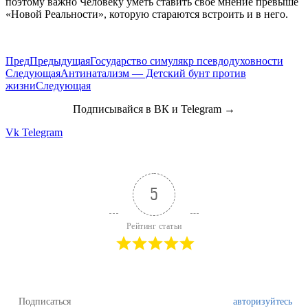
поэтому важно Человеку уметь ставить свое мнение превыше
«Новой Реальности», которую стараются встроить и в него.
Пред
Предыдущая
Государство симулякр псевдодуховности
Следующая
Антинатализм — Детский бунт против
жизни
Следующая
Подписывайся в ВК и Telegram →
Vk
Telegram
5
Рейтинг статьи
Подписаться
авторизуйтесь