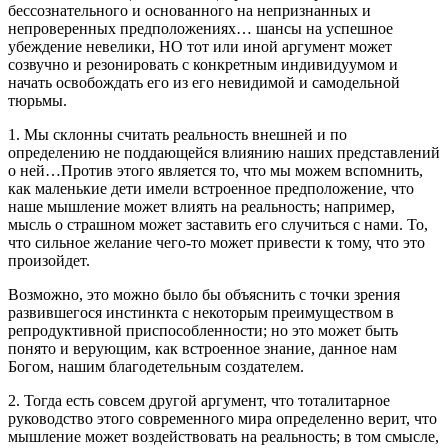
бессознательного и основанного на непризнанных и
непроверенных предположениях… шансы на успешное
убеждение невелики, НО тот или иной аргумент может
созвучно и резонировать с конкретным индивидуумом и
начать освобождать его из его невидимой и самодельной
тюрьмы.
1. Мы склонны считать реальность внешней и по
определению не поддающейся влиянию наших представлений
о ней…Против этого является то, что мы можем вспомнить,
как маленькие дети имели встроенное предположение, что
наше мышление может влиять на реальность; например,
мысль о страшном может заставить его случиться с нами. То,
что сильное желание чего-то может привести к тому, что это
произойдет.
Возможно, это можно было бы объяснить с точки зрения
развившегося инстинкта с некоторым преимуществом в
репродуктивной приспособленности; но это может быть
понято и верующим, как встроенное знание, данное нам
Богом, нашим благодетельным создателем.
2. Тогда есть совсем другой аргумент, что тоталитарное
руководство этого современного мира определенно верит, что
мышление может воздействовать на реальность; в том смысле,