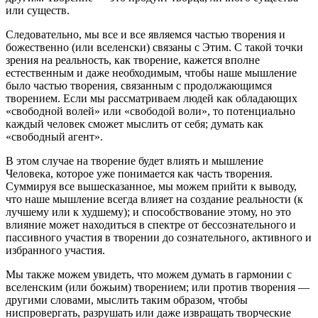
или существ.
Следовательно, мы все и все являемся частью творения и
божественно (или вселенски) связаны с Этим. С такой точки
зрения на реальность, как творение, кажется вполне
естественным и даже необходимым, чтобы наше мышление
было частью творения, связанным с продолжающимся
творением. Если мы рассматриваем людей как обладающих
«свободной волей» или «свободой воли», то потенциально
каждый человек сможет мыслить от себя; думать как
«свободный агент».
В этом случае на творение будет влиять и мышление
Человека, которое уже понимается как часть творения.
Суммируя все вышесказанное, мы можем прийти к выводу,
что наше мышление всегда влияет на создание реальности (к
лучшему или к худшему); и способствование этому, но это
влияние может находиться в спектре от бессознательного и
пассивного участия в творении до сознательного, активного и
избранного участия.
Мы также можем увидеть, что можем думать в гармонии с
вселенским (или божьим) творением; или против творения —
другими словами, мыслить таким образом, чтобы
ниспровергать, разрушать или даже извращать творческие