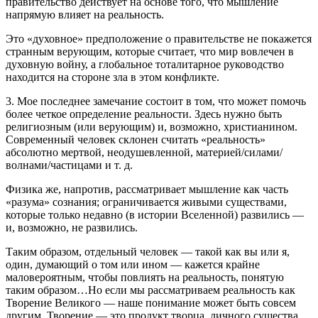
правительство действует на основе того, что мышление
напрямую влияет на реальность.
Это «духовное» предположение о правительстве не покажется
странным верующим, которые считает, что мир вовлечен в
духовную войну, а глобальное тоталитарное руководство
находится на стороне зла в этом конфликте.
3. Мое последнее замечание состоит в том, что может помочь
более четкое определение реальности. Здесь нужно быть
религиозным (или верующим) и, возможно, христианином.
Современный человек склонен считать «реальность»
абсолютно мертвой, неодушевленной, материей/силами/
волнами/частицами и т. д.
Физика же, напротив, рассматривает мышление как часть
«разума» сознания; ограничивается живыми существами,
которые только недавно (в истории Вселенной) развились —
и, возможно, не развились.
Таким образом, отдельный человек — такой как вы или я,
один, думающий о том или ином — кажется крайне
маловероятным, чтобы повлиять на реальность, понятую
таким образом…Но если мы рассматриваем реальность как
Творение Великого — наше понимание может быть совсем
другим. Творение — это продукт творца, личного существа