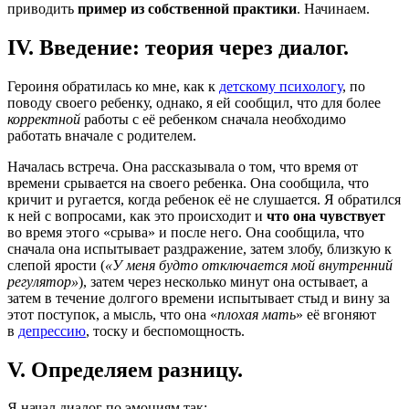
приводить
пример из собственной практики
. Начинаем.
IV. Введение: теория через диалог.
Героиня обратилась ко мне, как к
детскому психологу
, по
поводу своего ребенку, однако, я ей сообщил, что для более
корректной
работы с её ребенком сначала необходимо
работать вначале с родителем.
Началась встреча. Она рассказывала о том, что время от
времени срывается на своего ребенка. Она сообщила, что
кричит и ругается, когда ребенок её не слушается. Я обратился
к ней с вопросами, как это происходит и
что она чувствует
во время этого «срыва» и после него. Она сообщила, что
сначала она испытывает раздражение, затем злобу, близкую к
слепой ярости (
«У меня будто отключается мой внутренний
регулятор»
), затем через несколько минут она остывает, а
затем в течение долгого времени испытывает стыд и вину за
этот поступок, а мысль, что она «
плохая мать
» её вгоняют
в
депрессию
, тоску и беспомощность.
V. Определяем разницу.
Я начал диалог по эмоциям так: