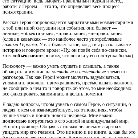
его ситуацию, ведь выбрать правильный подход и метод
работы с Героем — это то, что определяет весь процесс
психотерапии.
Рассказ Героя сопровождается вариативными комментариями
к той или иной ситуации или события, они бывает —
личные, «объективные», «правильное», «неправильное»
(слова в кавычках — это наиболее часто употребляемые
самими Героями
. У вас бывает такое, когда вы рассказываете
историю и говорите вроде: «Ну, он повёл себя по-свински,
хотя «
объективно
«, я вижу, что логика у его поступка была»).
Психологу — важно уметь слушать и слышать, а также
обращать внимание на
очевидные
и
неочевидные
элементы
разговора. Так как Герой может молчать, задумываться,
упоминать вскользь, приукрашивать, преуменьшать важность,
не сообщать о чем-то и говорить об этом, то мне необходимо
все фиксировать, запоминать и делать пометки.
Я задаю вопросы, чтобы узнать о самом Герое, о ситуации, о
людях с кем он взаимодействует, их отношениях, чтобы
лучше узнать и понять нового человека. Мне важно
полностью
погрузиться в его живой индивидуальный мир.
Это потрясающе. Общаясь с новым человеком стараться
увидеть мир его глазами. Это не кино и не книга, а, как бы это
банально ни звучало, красочный взгляд на жизнь, на самого