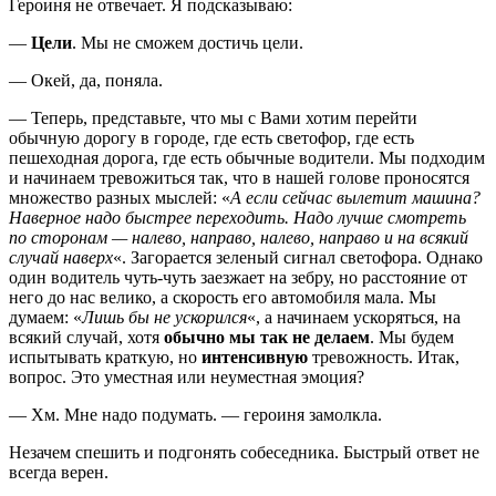
Героиня не отвечает. Я подсказываю:
—
Цели
. Мы не сможем достичь цели.
— Окей, да, поняла.
— Теперь, представьте, что мы с Вами хотим перейти
обычную дорогу в городе, где есть светофор, где есть
пешеходная дорога, где есть обычные водители. Мы подходим
и начинаем тревожиться так, что в нашей голове проносятся
множество разных мыслей: «
А если сейчас вылетит машина?
Наверное надо быстрее переходить. Надо лучше смотреть
по сторонам — налево, направо, налево, направо и на всякий
случай наверх
«. Загорается зеленый сигнал светофора. Однако
один водитель чуть-чуть заезжает на зебру, но расстояние от
него до нас велико, а скорость его автомобиля мала. Мы
думаем: «
Лишь бы не ускорился
«, а начинаем ускоряться, на
всякий случай, хотя
обычно мы так не делаем
. Мы будем
испытывать краткую, но
интенсивную
тревожность. Итак,
вопрос. Это уместная или неуместная эмоция?
— Хм. Мне надо подумать. — героиня замолкла.
Незачем спешить и подгонять собеседника. Быстрый ответ не
всегда верен.