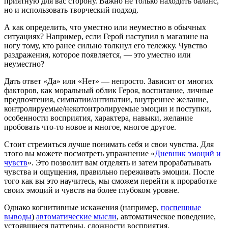
приятную для вас сторону. Важно не только находить баланс,
но и использовать творческий подход.
А как определить, что уместно или неуместно в обычных
ситуациях? Например, если Герой наступил в магазине на
ногу тому, кто ранее сильно толкнул его тележку. Чувство
раздражения, которое появляется, — это уместно или
неуместно?
Дать ответ «Да» или «Нет» — непросто. Зависит от многих
факторов, как моральный облик Героя, воспитание, личные
предпочтения, симпатии/антипатии, внутреннее желание,
контролируемые/некотонтролируемые эмоции и поступки,
особенности восприятия, характера, навыки, желание
пробовать что-то новое и многое, многое другое.
Стоит стремиться лучше понимать себя и свои чувства. Для
этого вы можете посмотреть упражнение «
Дневник эмоций и
чувств
». Это позволит вам отделять и затем прорабатывать
чувства и ощущения, правильно переживать эмоции. После
того как вы это научитесь, мы сможем перейти к проработке
своих эмоций и чувств на более глубоком уровне.
Однако когнитивные искажения (например,
поспешные
выводы
)
автоматические мысли
, автоматическое поведение,
устоявшиеся паттерны, сложности восприятия,