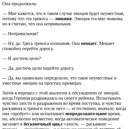
Она продолжила:
— Мне кажется, что в таком случае эмоция будет неуместная,
потому что эта тревога —
лишняя
. Эмоция эта мне знакома,
но я считаю, что она
неправильная
.
— Неправильная?
— Ну, да. Здесь тревога излишняя. Она
мешает
. Мешает
спокойно перейти дорогу.
— И достичь цели?
— Да, достичь цели перейти дорогу.
— Да, вы правильно определили, что такое неуместные и
уместные эмоции на простых примерах.
Затем я перешел с этой аналогии к обсуждению её эмоций,
когда Героиня раздражалась на своего ребенка. Испытывать
чувство злости и раздражения во время поступка, и чувства
раскаяния и тревоги после него — естественно, вначале, когда
она «пробует» или испытывает
непродолжительное
время,
но, абсолютно неуместно, когда автоматическое поведение
загоняет в
бесконечный цикл
«злость — раскаяние —