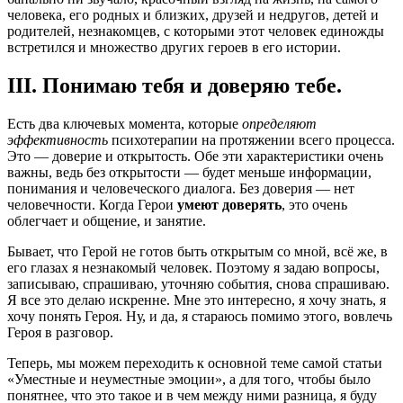
человека, его родных и близких, друзей и недругов, детей и
родителей, незнакомцев, с которыми этот человек единожды
встретился и множество других героев в его истории.
III. Понимаю тебя и доверяю тебе.
Есть два ключевых момента, которые
определяют
эффективность
психотерапии на протяжении всего процесса.
Это — доверие и открытость. Обе эти характеристики очень
важны, ведь без открытости — будет меньше информации,
понимания и человеческого диалога. Без доверия — нет
человечности. Когда Герои
умеют доверять
, это очень
облегчает и общение, и занятие.
Бывает, что Герой не готов быть открытым со мной, всё же, в
его глазах я незнакомый человек. Поэтому я задаю вопросы,
записываю, спрашиваю, уточняю события, снова спрашиваю.
Я все это делаю искренне. Мне это интересно, я хочу знать, я
хочу понять Героя. Ну, и да, я стараюсь помимо этого, вовлечь
Героя в разговор.
Теперь, мы можем переходить к основной теме самой статьи
«Уместные и неуместные эмоции», а для того,
чтобы было
понятнее, что это такое и в чем между ними разница, я буду