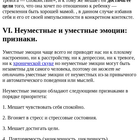
тревога — спокойствие», и к тому же мешает ей
достичь её
цели
того, что она хочет по отношению к ребенку —
стремления быть хорошей мамой. , в данном случае избавив
себя и его от своей импульсивности в конкретном контексте.
VI. Неуместные и уместные эмоции:
признаки.
Уместные эмоции чаще всего не приводят нас ни к плохому
настроению, ни к расстройству, ни к депрессии, ни к тревоге,
ни к
хронической скуке
но н
еуместные эмоции могут быть
незаметны для самого человека, поэтому он
может не
отличить
уместные эмоции от неуместных из-за привычного
и автоматического поведения или мыслей.
Неуместные эмоции обладают следующими признаками в
порядке приоритета:
1.
Мешает чувствовать себя спокойно.
2.
Вгоняет в стресс и стрессовые состояния.
3.
Мешает достигать цели.
4.
Повторяемость (зацикленность, цикличность).