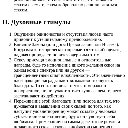
сексом с кем-то, с кем добровольно решили заняться
сексом.
II. Духовные стимулы
Ощущение одиночества и отсутствия любви часто
приводит к утешительному прелюбодеянию.
Влияние Закона (или догм Православия или Ислама).
Когда вам категорически запрещается что-либо делать,
падшая природа становится одержима этим.
Сексу присущи эмоциональные и относительные
награды, будь то исполнение дикого желания секса на
одном конце спектра или на другом —
трансцендентный опыт влюбленности. Эти значительно
насыщающие награды дают возможность ощутить
благодать. То есть они делают что-то морально
испорченное, но получают что-то лучшее, чем то, чего
заслуживают их действия.
Переживание этой благодати (или позора для тех, кто
нуждается в выявлении своих связей до того, как
наступит удовлетворение) может создать у человека
субъективное впечатление, будто он чувствует себя
любимым. Примечание: на самом деле это не результат
незаконного секса, а скорее как фактор смирения и