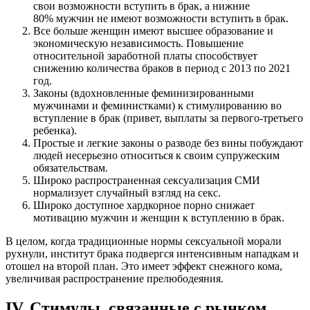
свои возможности вступить в брак, а нижние
80% мужчин не имеют возможности вступить в брак.
Все больше женщин имеют высшее образование и
экономическую независимость. Повышение
относительной заработной платы способствует
снижению количества браков в период с 2013 по 2021
год.
Законы (вдохновленные феминизированными
мужчинами и феминистками) к стимулированию во
вступление в брак (привет, выплаты за первого-третьего
ребенка).
Простые и легкие законы о разводе без вины побуждают
людей несерьезно относиться к своим супружеским
обязательствам.
Широко распространенная сексуализация СМИ
нормализует случайный взгляд на секс.
Широко доступное хардкорное порно снижает
мотивацию мужчин и женщин к вступлению в брак.
В целом, когда традиционные нормы сексуальной морали
рухнули, институт брака подвергся интенсивным нападкам и
отошел на второй план. Это имеет эффект снежного кома,
увеличивая распространение прелюбодеяния.
IV. Стимулы, связанные с рынком