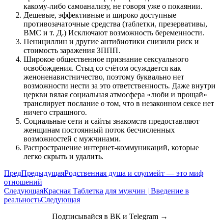
какому-либо самоанализу, не говоря уже о покаянии.
Дешевые, эффективные и широко доступные
противозачаточные средства (таблетки, презервативы,
ВМС и т. Д.) Исключают возможность беременности.
Пенициллин и другие антибиотики снизили риск и
стоимость заражения ЗППП.
Широкое общественное признание сексуального
освобождения. Стыд со счётом осуждается как
женоненавистничество, поэтому буквально нет
возможности нести за это ответственность. Даже внутри
церкви вялая социальная атмосфера «люби и прощай»
транслирует послание о том, что в незаконном сексе нет
ничего страшного.
Социальные сети и сайты знакомств предоставляют
женщинам постоянный поток бесчисленных
возможностей с мужчинами.
Распространение интернет-коммуникаций, которые
легко скрыть и удалить.
Пред
Предыдущая
Родственная душа и соулмейт — это миф
отношений
Следующая
Красная Таблетка для мужчин | Введение в
реальность
Следующая
Подписывайся в ВК и Telegram →