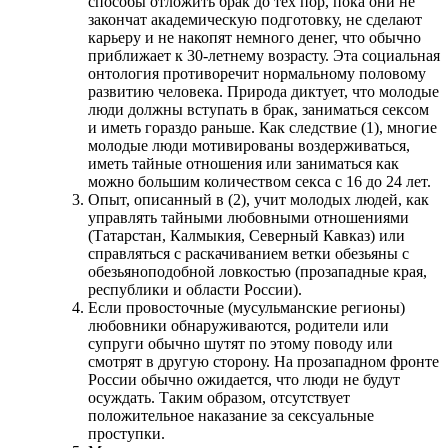
способы отложить брак до тех пор, пока они не
закончат академическую подготовку, не сделают
карьеру и не накопят немного денег, что обычно
приближает к 30-летнему возрасту. Эта социальная
онтология противоречит нормальному половому
развитию человека. Природа диктует, что молодые
люди должны вступать в брак, заниматься сексом
и иметь гораздо раньше. Как следствие (1), многие
молодые люди мотивированы воздерживаться,
иметь тайные отношения или заниматься как
можно большим количеством секса с 16 до 24 лет.
Опыт, описанный в (2), учит молодых людей, как
управлять тайными любовными отношениями
(Татарстан, Калмыкия, Северный Кавказ) или
справляться с раскачиванием ветки обезьяны с
обезьяноподобной ловкостью (прозападные края,
республики и области России).
Если провосточные (мусульманские регионы)
любовники обнаруживаются, родители или
супруги обычно шутят по этому поводу или
смотрят в другую сторону. На прозападном фронте
России обычно ожидается, что люди не будут
осуждать. Таким образом, отсутствует
положительное наказание за сексуальные
проступки.