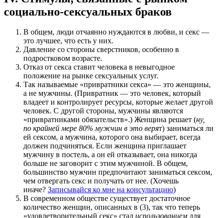
социально-сексуальных браков
В общем, люди отчаянно нуждаются в любви, и секс —
это лучшее, что есть у них.
Давление со стороны сверстников, особенно в
подростковом возрасте.
Отказ от секса ставит человека в невыгодное
положение на рынке сексуальных услуг.
Так называемые «привратники секса» — это женщины,
а не мужчины. (Привратник — это человек, который
владеет и контролирует ресурсы, которые желает другой
человек. С другой стороны, мужчины являются
«привратниками обязательств».) Женщина решает (
ну,
по крайней мере 80% мужчин в это веря
т) заниматься ли
ей сексом, а мужчина, которого она выбирает, всегда
должен подчиняться. Если женщина приглашает
мужчину в постель, а он ей отказывает, она никогда
больше не заговорит с этим мужчиной. В общем,
большинство мужчин предпочитают заниматься сексом,
чем отвергать секс и получать от нее. (Хочешь
иначе?
Записывайся ко мне на консультацию
)
В современном обществе существует достаточное
количество женщин, описанных в (3), так что теперь
«удовлетворительный секс» стал
использованием
для